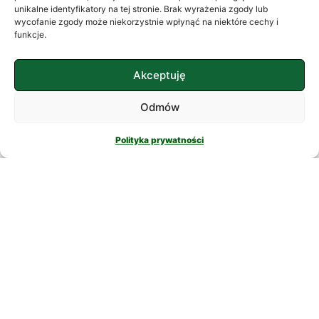
często szukamy ukojenia w
unikalne identyfikatory na tej stronie. Brak wyrażenia zgody lub
wycofanie zgody może niekorzystnie wpłynąć na niektóre cechy i
skomplikowanych rozwiązaniach. W
funkcje.
nowatorskich suplementach,
CZYTAJ DALEJ
Akceptuję
Odmów
Polityka prywatności
PSYCHOLOGIA