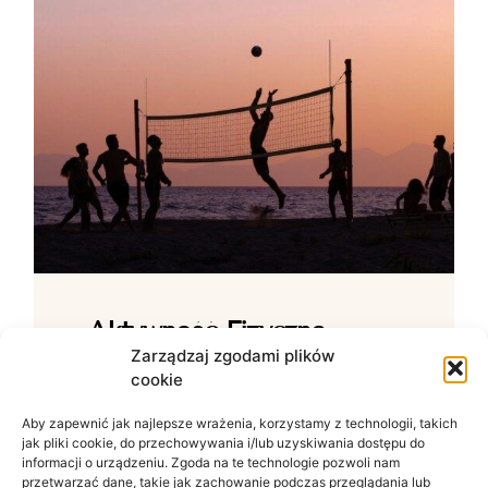
Aktywność Fizyczna –
Jak Ćwiczenia Wpływają
Zarządzaj zgodami plików
cookie
Na Samopoczucie?
Aby zapewnić jak najlepsze wrażenia, korzystamy z technologii, takich
Wpływ ruchu na zdrowie psychiczne W
jak pliki cookie, do przechowywania i/lub uzyskiwania dostępu do
świecie zdominowanym przez siedzący
informacji o urządzeniu. Zgoda na te technologie pozwoli nam
tryb życia i nieustanny szum informacyjny
przetwarzać dane, takie jak zachowanie podczas przeglądania lub