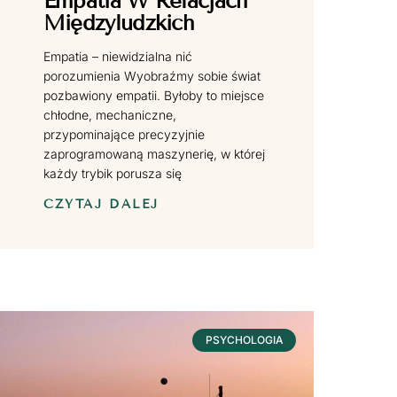
Empatia W Relacjach
Międzyludzkich
Empatia – niewidzialna nić
porozumienia Wyobraźmy sobie świat
pozbawiony empatii. Byłoby to miejsce
chłodne, mechaniczne,
przypominające precyzyjnie
zaprogramowaną maszynerię, w której
każdy trybik porusza się
CZYTAJ DALEJ
PSYCHOLOGIA