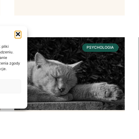
pliki
PSYCHOLOGIA
ądzeniu.
anie
ażenia zgody
cje.
Sen – Fundament
Dobrostanu