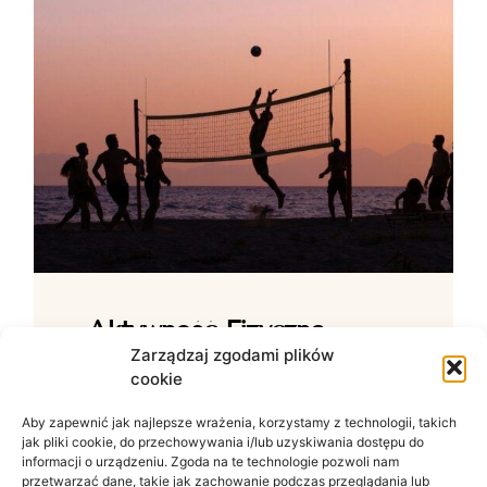
Aktywność Fizyczna –
Jak Ćwiczenia Wpływają
Zarządzaj zgodami plików
cookie
Na Samopoczucie?
Aby zapewnić jak najlepsze wrażenia, korzystamy z technologii, takich
Wpływ ruchu na zdrowie psychiczne W
jak pliki cookie, do przechowywania i/lub uzyskiwania dostępu do
świecie zdominowanym przez siedzący
informacji o urządzeniu. Zgoda na te technologie pozwoli nam
tryb życia i nieustanny szum informacyjny
przetwarzać dane, takie jak zachowanie podczas przeglądania lub