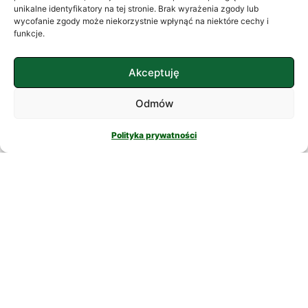
często szukamy ukojenia w
unikalne identyfikatory na tej stronie. Brak wyrażenia zgody lub
wycofanie zgody może niekorzystnie wpłynąć na niektóre cechy i
skomplikowanych rozwiązaniach. W
funkcje.
nowatorskich suplementach,
CZYTAJ DALEJ
Akceptuję
Odmów
Polityka prywatności
PSYCHOLOGIA